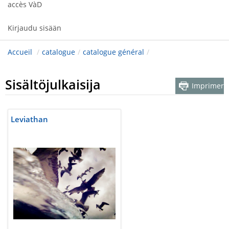
accès VàD
Kirjaudu sisään
Accueil
/
catalogue
/
catalogue général
/
Sisältöjulkaisija
Imprimer
Leviathan