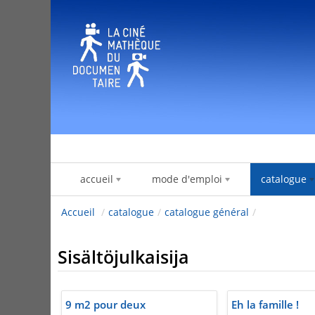
Hyppää sisältöön
accueil
mode d'emploi
catalogue
Accueil
/
catalogue
/
catalogue général
/
Sisältöjulkaisija
9 m2 pour deux
Eh la famille !