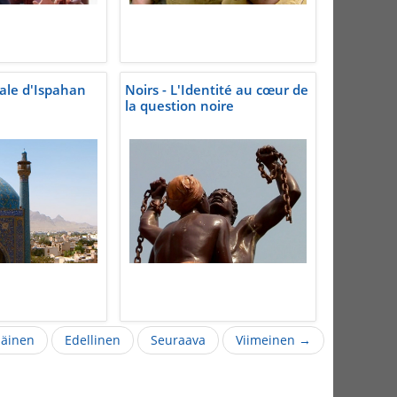
ale d'Ispahan
Noirs - L'Identité au cœur de
la question noire
äinen
Edellinen
Seuraava
Viimeinen →