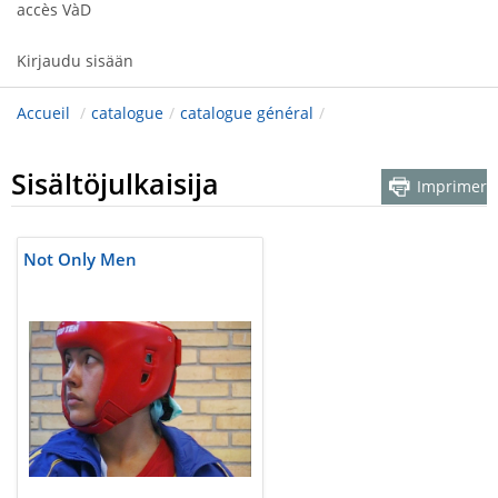
accès VàD
Kirjaudu sisään
Accueil
/
catalogue
/
catalogue général
/
Sisältöjulkaisija
Imprimer
Not Only Men