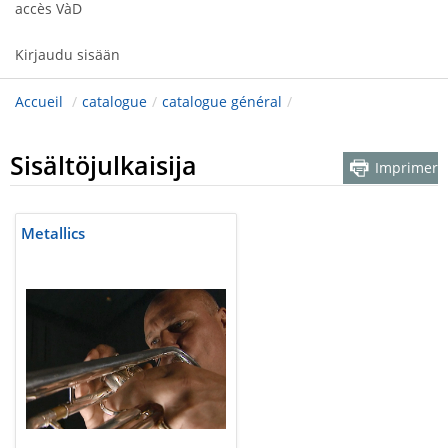
accès VàD
Kirjaudu sisään
Accueil
/
catalogue
/
catalogue général
/
Sisältöjulkaisija
Imprimer
Metallics