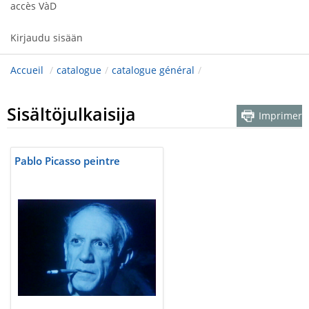
accès VàD
Kirjaudu sisään
Accueil
/
catalogue
/
catalogue général
/
Sisältöjulkaisija
Imprimer
Pablo Picasso peintre