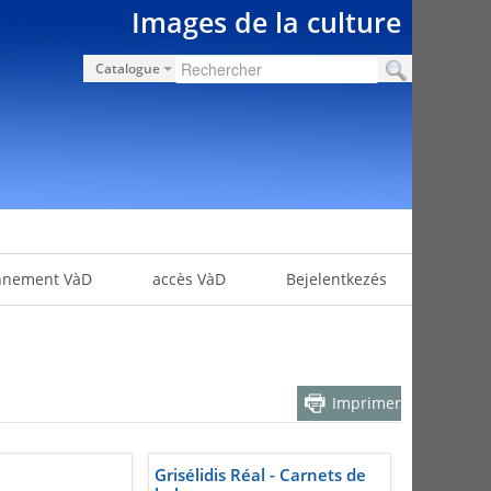
Images de la culture
Catalogue
nnement VàD
accès VàD
Bejelentkezés
Imprimer
Grisélidis Réal - Carnets de