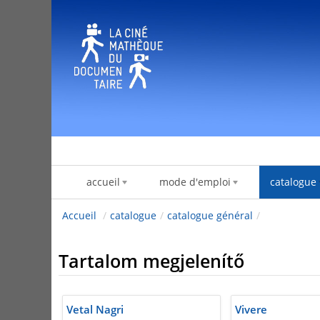
Ugrás a tartalomhoz
accueil
mode d'emploi
catalogue
Accueil
/
catalogue
/
catalogue général
/
Tartalom megjelenítő
Vetal Nagri
Vivere