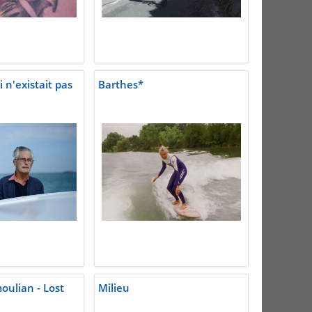
i n'existait pas
Barthes*
ulian - Lost
Milieu