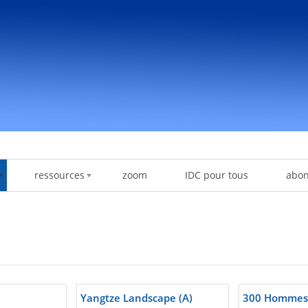
ressources
zoom
IDC pour tous
abo
Yangtze Landscape (A)
300 Hommes