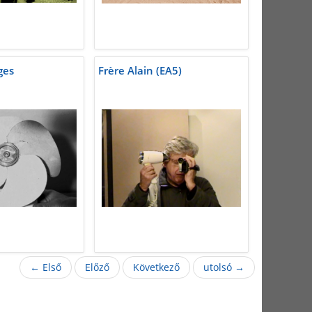
ges
Frère Alain (EA5)
← Első
Előző
Következő
utolsó →