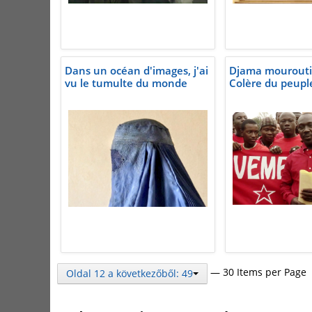
Dans un océan d'images, j'ai
Djama mourouti 
vu le tumulte du monde
Colère du peupl
— 30 Items per Page
Oldal 12 a következőből: 49