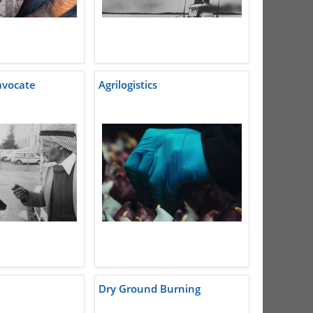
avocate
Agrilogistics
Dry Ground Burning