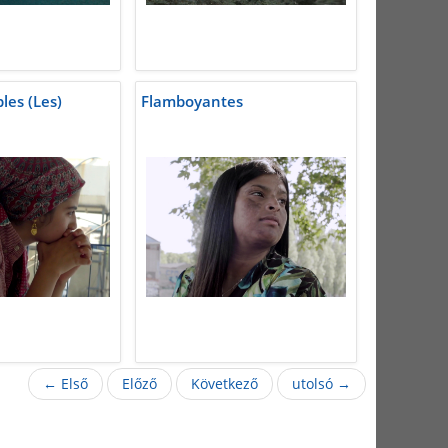
bles (Les)
Flamboyantes
← Első
Előző
Következő
utolsó →