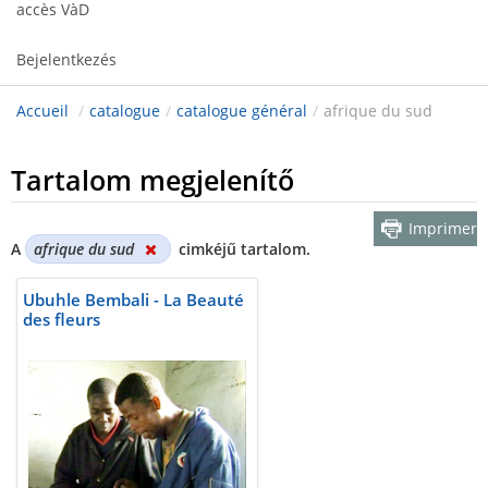
accès VàD
Bejelentkezés
Accueil
/
catalogue
/
catalogue général
/
afrique du sud
Tartalom megjelenítő
Imprimer
A
afrique du sud
cimkéjű tartalom.
Ubuhle Bembali - La Beauté
des fleurs