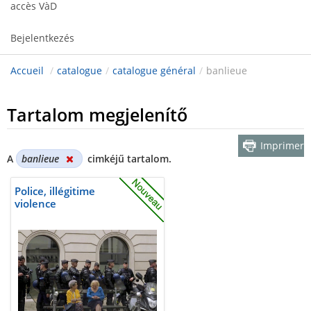
accès VàD
Bejelentkezés
Accueil
/
catalogue
/
catalogue général
/
banlieue
Tartalom megjelenítő
Imprimer
A
banlieue
cimkéjű tartalom.
Police, illégitime
violence