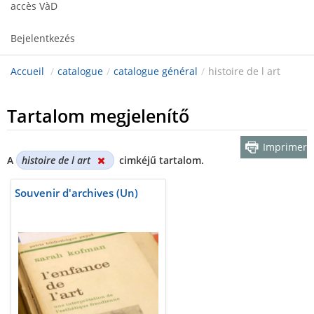
accès VàD
Bejelentkezés
Accueil
/
catalogue
/
catalogue général
/
histoire de l art
Tartalom megjelenítő
Imprimer
A
histoire de l art
cimkéjű tartalom.
Souvenir d'archives (Un)