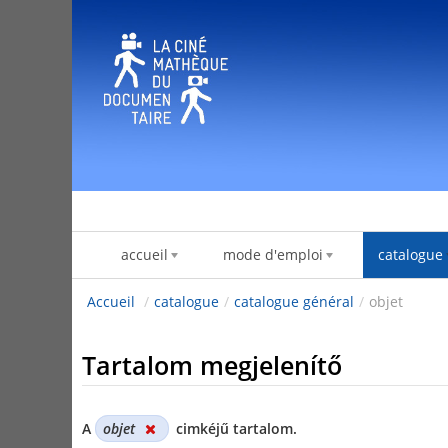
Ugrás a tartalomhoz
accueil
mode d'emploi
catalogue
Accueil
/
catalogue
/
catalogue général
/
objet
Tartalom megjelenítő
A
objet
cimkéjű tartalom.