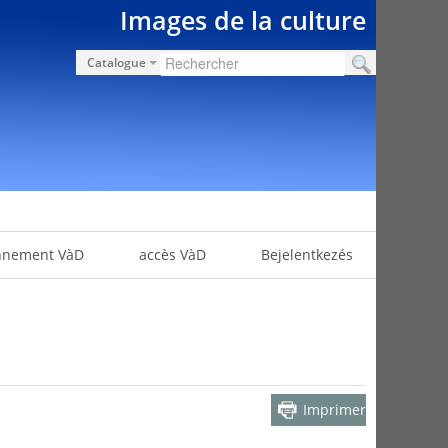
Images de la culture
Catalogue
nnement VàD
accès VàD
Bejelentkezés
Imprimer