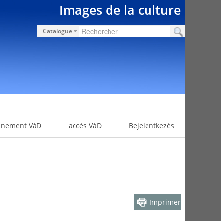
Images de la culture
Catalogue
nnement VàD
accès VàD
Bejelentkezés
Imprimer