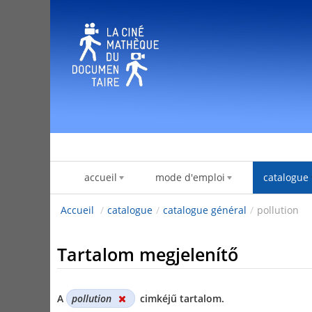
Ugrás a tartalomhoz
accueil
mode d'emploi
catalogue
Accueil
/
catalogue
/
catalogue général
/
pollution
Tartalom megjelenítő
A
pollution
cimkéjű tartalom.