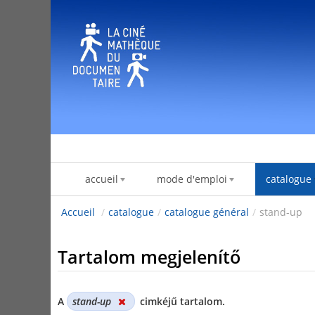
Ugrás a tartalomhoz
accueil
mode d'emploi
catalogue
Accueil
/
catalogue
/
catalogue général
/
stand-up
Tartalom megjelenítő
A
stand-up
cimkéjű tartalom.