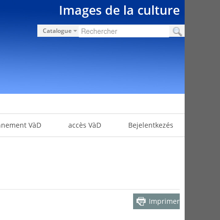
Images de la culture
Catalogue
nnement VàD
accès VàD
Bejelentkezés
Imprimer