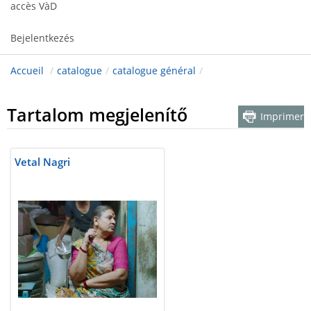
accès VàD
Bejelentkezés
Accueil
/
catalogue
/
catalogue général
/
Tartalom megjelenítő
Imprimer
Vetal Nagri