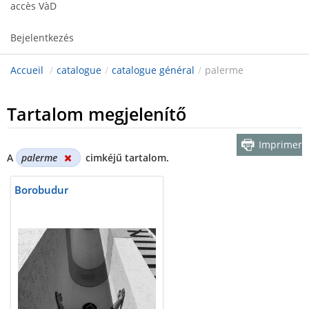
accès VàD
Bejelentkezés
Accueil
/
catalogue
/
catalogue général
/
palerme
Tartalom megjelenítő
Imprimer
A
palerme
cimkéjű tartalom.
Borobudur