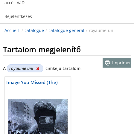
accès VàD
Bejelentkezés
Accueil
/
catalogue
/
catalogue général
/
royaume-uni
Tartalom megjelenítő
Imprimer
A
royaume-uni
cimkéjű tartalom.
Image You Missed (The)