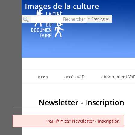
Images de la culture
Catalogue
abonnement Và
accès VàD
היכנס
Newsletter - Inscription
Newsletter - Inscription זמנית לא זמין