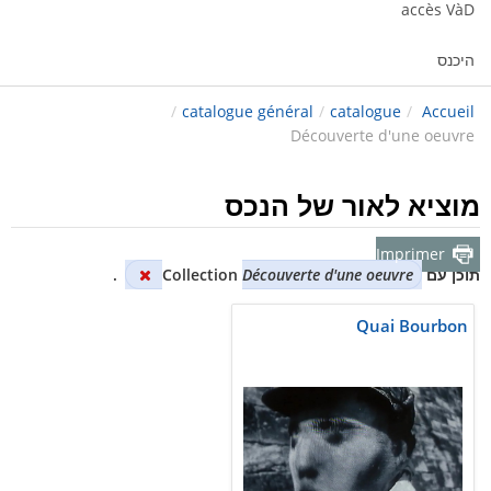
accès VàD
היכנס
/
catalogue général
/
catalogue
/
Accueil
Découverte d'une oeuvre
מוציא לאור של הנכס
Imprimer
תוכן עם Collection
Découverte d'une oeuvre
.
Quai Bourbon