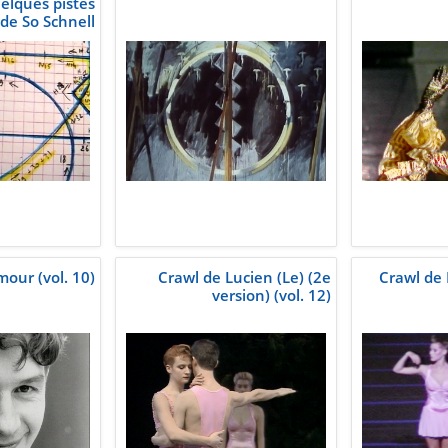
elques pistes
 de So Schnell
(vol. 22)
mour (vol. 10)
Crawl de Lucien (Le) (2e
Crawl de 
version) (vol. 12)