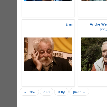
Ehni
André We
poi
← ראשון
קודם
הבא
אחרון →