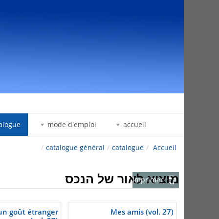
דלג לתוכן
alogue
mode d'emploi
accueil
/
catalogue général
/
catalogue
/
Accueil
מוציא לאור של הנכס
Imprimer
'un goût étranger
Mes amis (vol. 27)