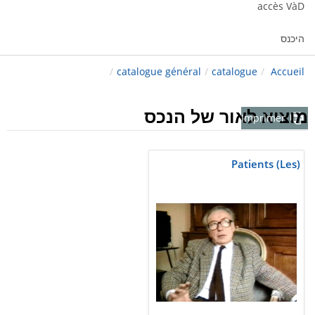
accès VàD
היכנס
/
catalogue général
/
catalogue
/
Accueil
מוציא לאור של הנכס
Imprimer
Patients (Les)