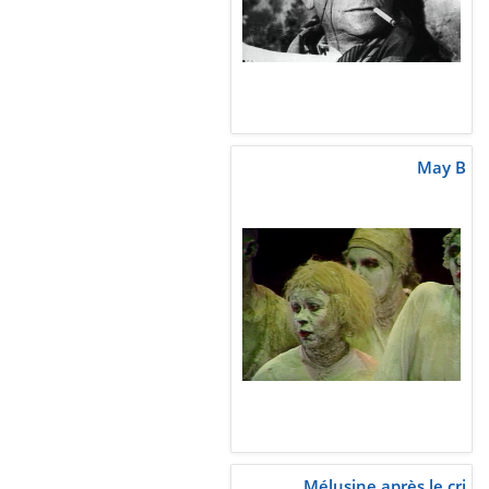
May B
Mélusine après le cri