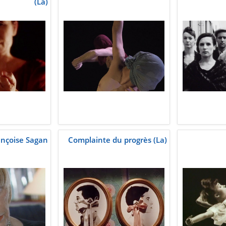
(La)
ançoise Sagan
Complainte du progrès (La)