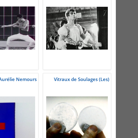
Aurélie Nemours
Vitraux de Soulages (Les)