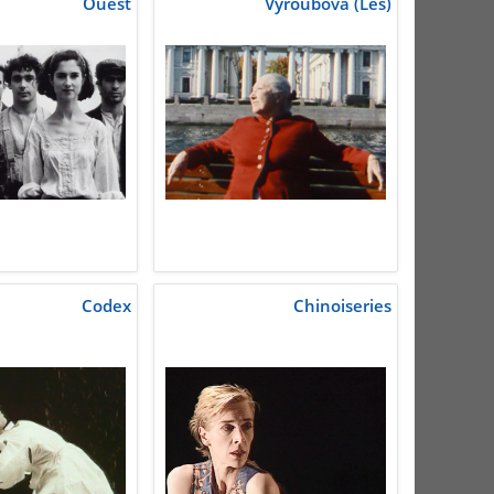
Ouest
Vyroubova (Les)
Codex
Chinoiseries