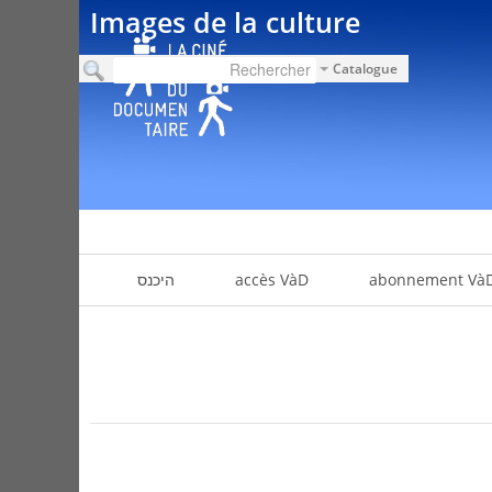
Images de la culture
Catalogue
abonnement Và
accès VàD
היכנס