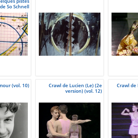
elques pistes
 de So Schnell
(vol. 22)
mour (vol. 10)
Crawl de Lucien (Le) (2e
Crawl de 
version) (vol. 12)