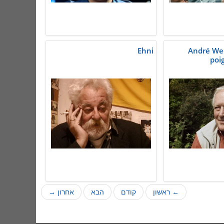
Ehni
André We
poi
← ראשון
קודם
הבא
אחרון →