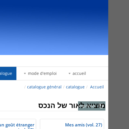
דלג לתוכן
alogue
mode d'emploi
accueil
/
catalogue général
/
catalogue
/
Accueil
מוציא לאור של הנכס
Imprimer
'un goût étranger
Mes amis (vol. 27)