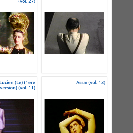
(vol. 27)
Lucien (Le) (1ère
Assaï (vol. 13)
version) (vol. 11)