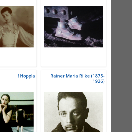
Hoppla !
Rainer Maria Rilke (1875-
1926)