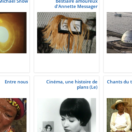
Michael Snow
bestiaire amoureux
d'Annette Messager
Entre nous
Cinéma, une histoire de
Chants du 
plans (Le)