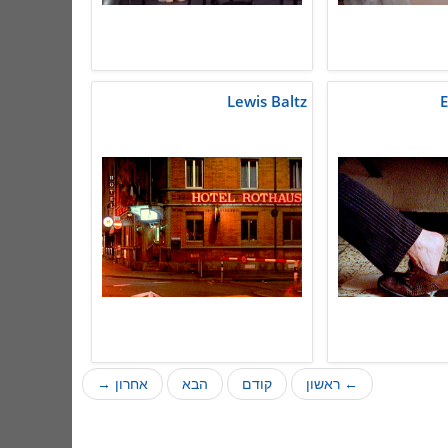
Lewis Baltz
E
← ראשון
קודם
הבא
אחרון →