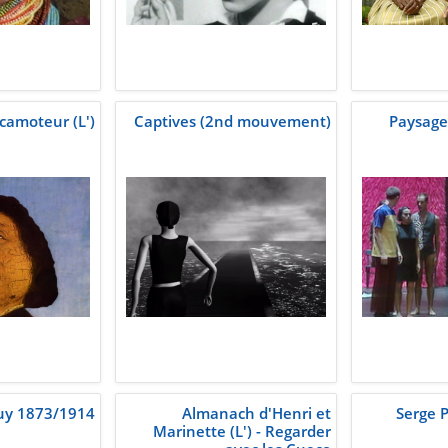
camoteur (L')
Captives (2nd mouvement)
Paysage 
uy 1873/1914
Almanach d'Henri et
Serge P
Marinette (L') - Regarder