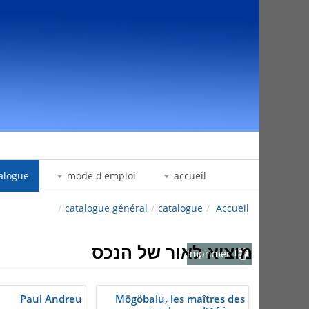
דלג לתוכן
alogue
mode d'emploi
accueil
/
catalogue général
/
catalogue
/
Accueil
מוציא לאור של הנכס
Imprimer
Paul Andreu
Mögöbalu, les maîtres des