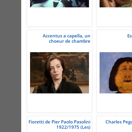
Accentus a capella, un
Es
choeur de chambre
Fioretti de Pier Paolo Pasolini
Charles Peg
1922/1975 (Les)