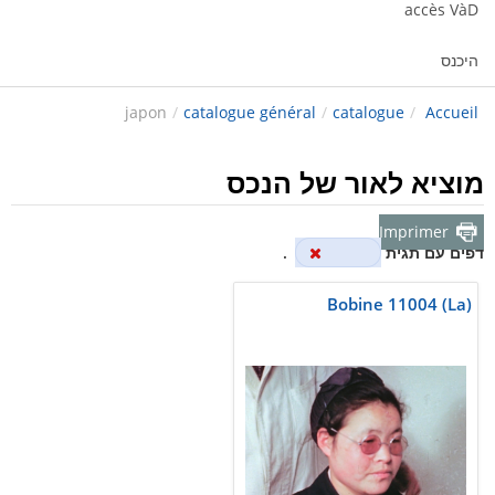
accès VàD
היכנס
japon
/
catalogue général
/
catalogue
/
Accueil
מוציא לאור של הנכס
Imprimer
דפים עם תגית
japon
.
Bobine 11004 (La)