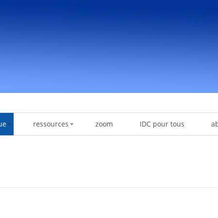
ue
ressources
zoom
IDC pour tous
a