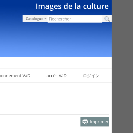
Images de la culture
Catalogue
bonnement VàD
accès VàD
ログイン
Imprimer