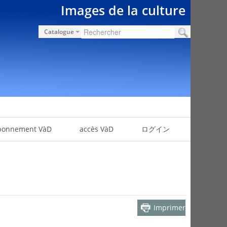
Images de la culture
Catalogue
bonnement VàD
accès VàD
ログイン
Imprimer