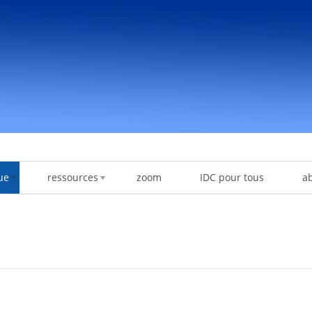
ue
ressources
zoom
IDC pour tous
a