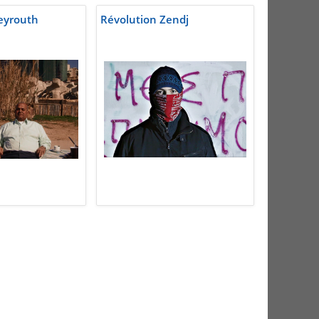
eyrouth
Révolution Zendj