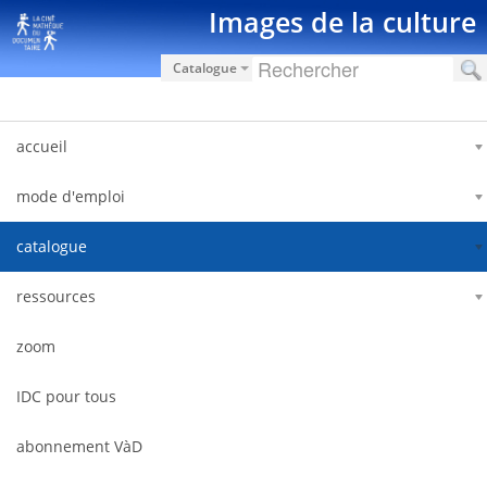
内容へスキップ
Images de la culture
Catalogue
accueil
mode d'emploi
catalogue
ressources
zoom
IDC pour tous
abonnement VàD