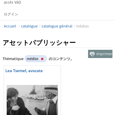
accès VàD
ログイン
Accueil
/
catalogue
/
catalogue général
/
médias
アセットパブリッシャー
Imprimer
Thématique
médias
のコンテンツ。
Lea Tsemel, avocate