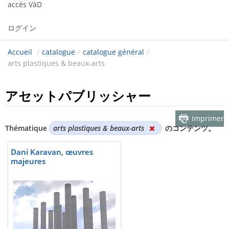
accès VàD
ログイン
Accueil
/
catalogue
/
catalogue général
/
arts plastiques & beaux-arts
アセットパブリッシャー
Imprimer
Thématique
arts plastiques & beaux-arts
のコンテンツ。
Dani Karavan, œuvres
majeures