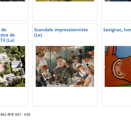
e de
Scandale impressionniste
Savignac, ho
stre de
(Le)
73 (La)
62 件中 601 - 630