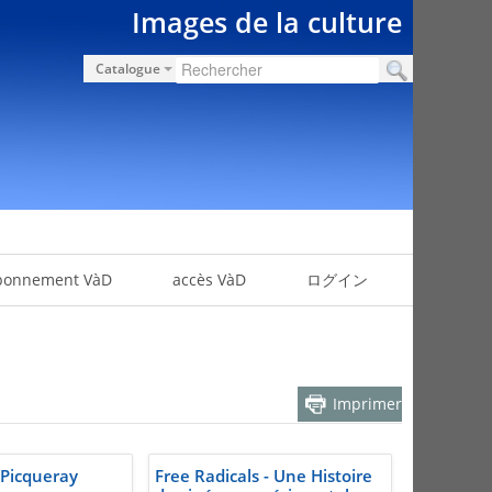
Images de la culture
Catalogue
bonnement VàD
accès VàD
ログイン
Imprimer
Picqueray
Free Radicals - Une Histoire