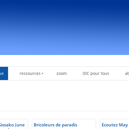
ue
ressources
zoom
IDC pour tous
a
issako (une
Bricoleurs de paradis
Ecoutez May 