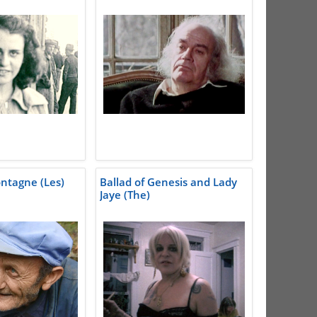
ontagne (Les)
Ballad of Genesis and Lady
Jaye (The)