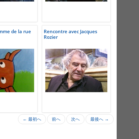
mme de la rue
Rencontre avec Jacques
Rozier
← 最初へ
前へ
次へ
最後へ →