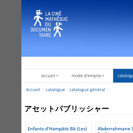
内容へスキップ
accueil
mode d'emploi
catalog
Accueil
/
catalogue
/
catalogue général
/
アセットパブリッシャー
Enfants d'Hampâté Bâ (Les)
Abderrahmane S