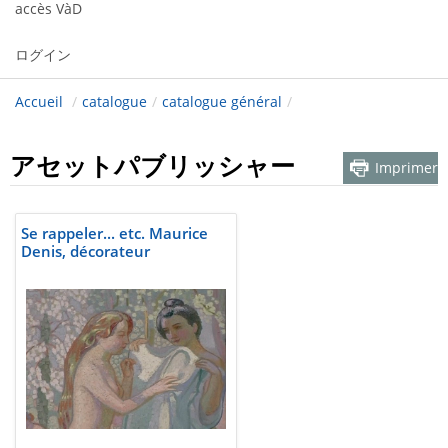
accès VàD
ログイン
Accueil
/
catalogue
/
catalogue général
/
アセットパブリッシャー
Imprimer
Se rappeler... etc. Maurice
Denis, décorateur