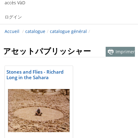
accès VàD
ログイン
Accueil
/
catalogue
/
catalogue général
/
アセットパブリッシャー
Imprimer
Stones and Flies - Richard
Long in the Sahara