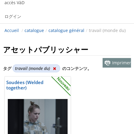
accès VàD
ログイン
Accueil
/
catalogue
/
catalogue général
/
travail (monde du)
アセットパブリッシャー
Imprimer
タグ
travail (monde du)
のコンテンツ。
Soudées (Welded
together)