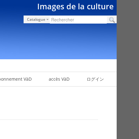
Images de la culture
Catalogue
bonnement VàD
accès VàD
ログイン