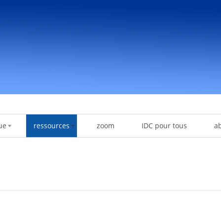
ue
ressources
zoom
IDC pour tous
a