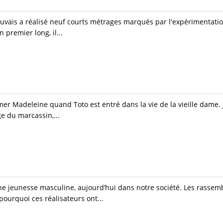
vais a réalisé neuf courts métrages marqués par l'expérimentation
 premier long, il...
mer Madeleine quand Toto est entré dans la vie de la vieille dame. J
ge du marcassin,...
’une jeunesse masculine, aujourd’hui dans notre société. Les rassem
ourquoi ces réalisateurs ont...