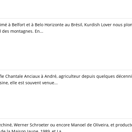
mé à Belfort et à Belo Horizonte au Brésil, Kurdish Lover nous plon
d des montagnes. En...
onfie Chantale Anciaux à André, agriculteur depuis quelques décenn
ine, elle est souvent venue...
échiné, Werner Schroeter ou encore Manoel de Oliveira, et product
e la Maison Jaune, 1989, et La...