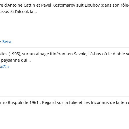
d’Antoine Cattin et Pavel Kostomarov suit Lioubov (dans son rôle-t
. Si l’alcool, la...
e Seta
roites (1995), sur un alpage itinérant en Savoie, Là-bas où le diable
e paysanne qui...
etaの
»
o Ruspoli de 1961 : Regard sur la folie et Les Inconnus de la terr