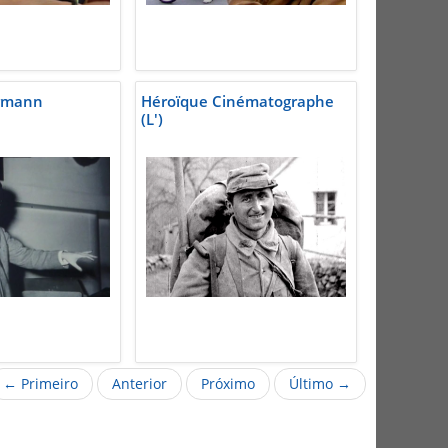
rmann
Héroïque Cinématographe
(L')
← Primeiro
Anterior
Próximo
Último →