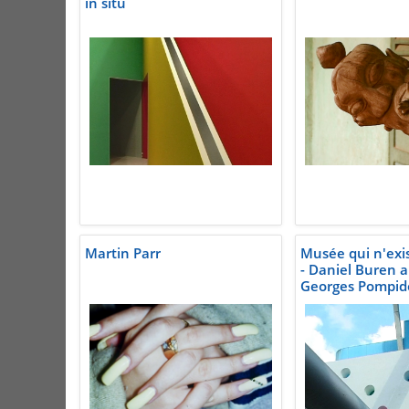
in situ
Martin Parr
Musée qui n'exis
- Daniel Buren 
Georges Pompid