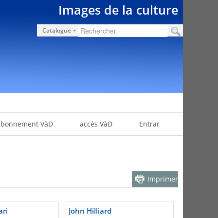
Images de la culture
Catalogue
abonnement VàD
accès VàD
Entrar
Imprimer
ari
John Hilliard