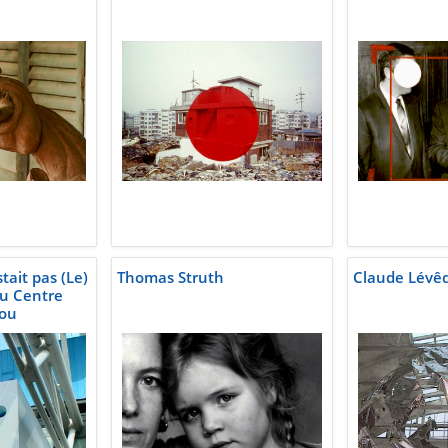
tait pas (Le)
Thomas Struth
Claude Lévê
au Centre
ou