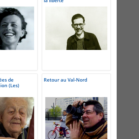
la liberté
ées de
Retour au Val-Nord
ion (Les)