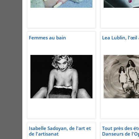
Femmes au bain
Lea Lublin, l'œil
Isabelle Sadoyan, de l'art et
Tout près des éto
de l'artisanat
Danseurs de l'O