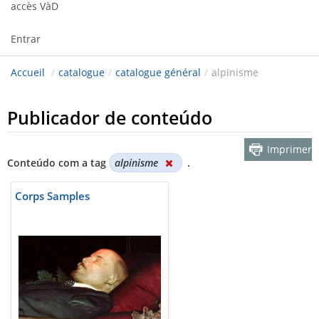
accès VàD
Entrar
Accueil
/
catalogue
/
catalogue général
/
alpinisme
Publicador de conteúdo
Imprimer
Conteúdo com a tag
alpinisme
.
Corps Samples