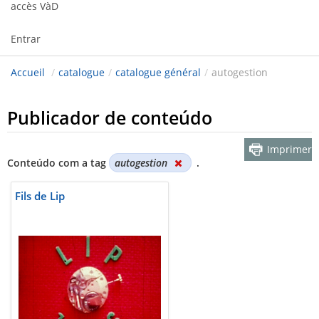
accès VàD
Entrar
Accueil
/
catalogue
/
catalogue général
/
autogestion
Publicador de conteúdo
Imprimer
Conteúdo com a tag
autogestion
.
Fils de Lip