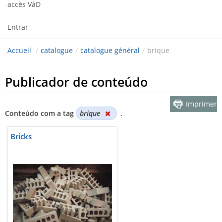
accès VàD
Entrar
Accueil
/
catalogue
/
catalogue général
/
brique
Publicador de conteúdo
Imprimer
Conteúdo com a tag
brique
.
Bricks