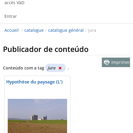
accès VàD
Entrar
Accueil
/
catalogue
/
catalogue général
/
jura
Publicador de conteúdo
Imprimer
Conteúdo com a tag
jura
.
Hypothèse du paysage (L')