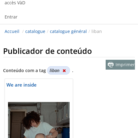
accès VàD
Entrar
Accueil
/
catalogue
/
catalogue général
/
liban
Publicador de conteúdo
Imprimer
Conteúdo com a tag
liban
.
We are inside