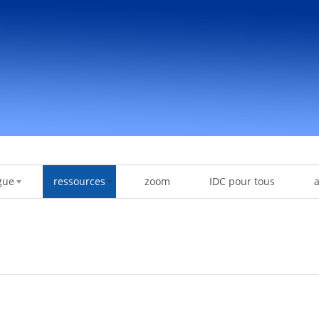
gue
ressources
zoom
IDC pour tous