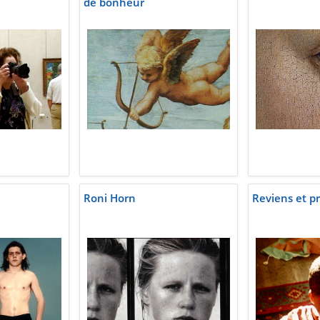
de bonheur
Roni Horn
Reviens et p