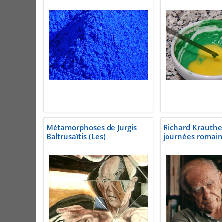
Métamorphoses de Jurgis
Richard Krauthe
Baltrusaïtis (Les)
journées romai