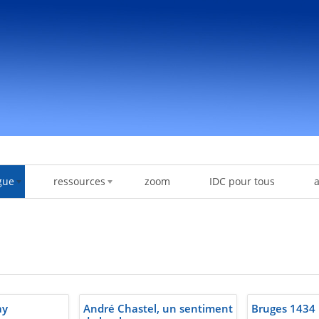
gue
ressources
zoom
IDC pour tous
ay
André Chastel, un sentiment
Bruges 1434