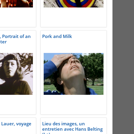
, Portrait of an
Pork and Milk
nter
e Lauer, voyage
Lieu des images, un
entretien avec Hans Belting