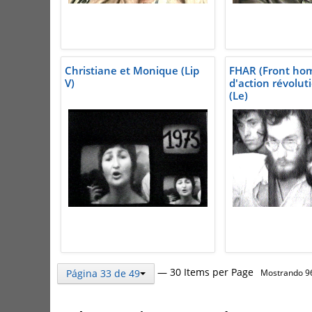
Christiane et Monique (Lip
FHAR (Front ho
V)
d'action révolut
(Le)
— 30 Items per Page
Página 33 de 49
Mostrando 96