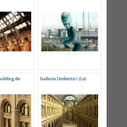
uilding de
Galleria Umberto I (La)