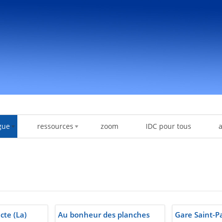
gue
ressources
zoom
IDC pour tous
ecte (La)
Au bonheur des planches
Gare Saint-P