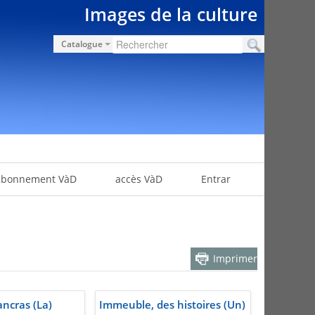
Images de la culture
Catalogue
abonnement VàD
accès VàD
Entrar
Imprimer
ancras (La)
Immeuble, des histoires (Un)