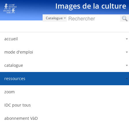
Saut au contenu
Images de la culture
Catalogue
accueil
mode d'emploi
catalogue
ressources
zoom
IDC pour tous
abonnement VàD