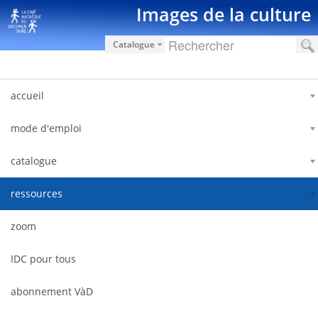
Saut au contenu
Images de la culture
Catalogue
accueil
mode d'emploi
catalogue
ressources
zoom
IDC pour tous
abonnement VàD