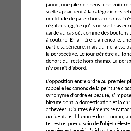
jaune, une pile de pneus, une voiture 
si elle appartient à la catégorie des reb
multitude de pare-chocs empoussiéré
régulier suggère qu’ils ne sont pas enc
garde au cas où, comme des boutons d
à couture. En arrière-plan encore, une
partie supérieure, mais qui ne laisse p
la perspective. Le jour pénètre au fon
dehors qui reste hors-champ. La perspe
n’y paraît d’abord.
L’opposition entre ordre au premier p
rappelle les canons de la peinture classi
synonyme d’ordre et beauté, s’impose
hirsute dont la domestication et la chr
achevées. D’autres éléments se rattach
occidentale : l’homme du commun, anc
terrestre, prend soin de l’objet célest
premier est voué à l’ici-bas tandis que