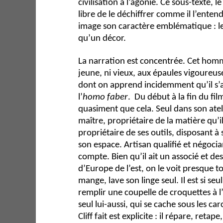
civilisation à l’agonie. Ce sous-texte, l
libre de le déchiffrer comme il l’entend
image son caractère emblématique : le
qu’un décor.
La narration est concentrée. Cet homme
jeune, ni vieux, aux épaules vigoureus
dont on apprend incidemment qu’il s’ap
l’
homo faber
. Du début à la fin du film,
quasiment que cela. Seul dans son ateli
maître, propriétaire de la matière qu’il
propriétaire de ses outils, disposant à
son espace. Artisan qualifié et négociant
compte. Bien qu’il ait un associé et de
d’Europe de l’est, on le voit presque tou
mange, lave son linge seul. Il est si seu
remplir une coupelle de croquettes à l’
seul lui-aussi, qui se cache sous les c
Cliff fait est explicite : il répare, reta