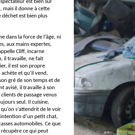
e spectateur est bien sûr
, mais il donne à cette
 déchet est bien plus
 dans la force de l’âge, ni
es, aux mains expertes,
pelle Cliff, incarne
 il travaille, ne fait
er, il est son propre
 achète et qu’il vend,
 son gré de son temps et de
 avisé, il travaille à son
s clients de passage venus
jours seul. Il cuisine,
l qu’on s’attendrit de le voir
intention d’un petit chat,
arcasses automobiles. Ce que
pe, récupère ce qui peut