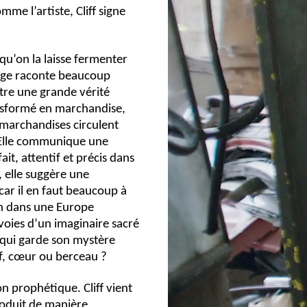
mme l’artiste, Cliff signe
 qu’on la laisse fermenter
mage raconte beaucoup
stre une grande vérité
nsformé en marchandise,
 marchandises circulent
. Elle communique une
ait, attentif et précis dans
, elle suggère une
car il en faut beaucoup à
ain dans une Europe
 voies d’un imaginaire sacré
, qui garde son mystère
f, cœur ou berceau ?
n prophétique. Cliff vient
roduit de manière