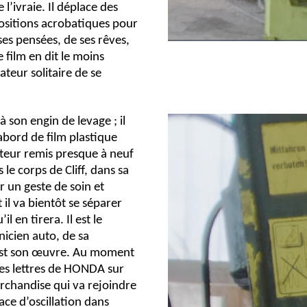
 l’ivraie. Il déplace des
positions acrobatiques pour
es pensées, de ses rêves,
le film en dit le moins
ateur solitaire de se
à son engin de levage ; il
abord de film plastique
moteur remis presque à neuf
s le corps de Cliff, dans sa
 un geste de soin et
il va bientôt se séparer
l en tirera. Il est le
icien auto, de sa
 est son œuvre. Au moment
ères lettres de HONDA sur
rchandise qui va rejoindre
ce d’oscillation dans