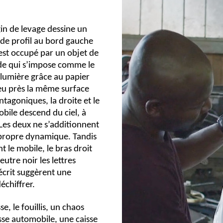
in de levage dessine un
 de profil au bord gauche
est occupé par un objet de
ïde qui s’impose comme le
 lumière grâce au papier
peu près la même surface
tagoniques, la droite et le
mobile descend du ciel, à
 Les deux ne s’additionnent
a propre dynamique. Tandis
t le mobile, le bras droit
utre noir les lettres
écrit suggèrent une
déchiffrer.
e, le fouillis, un chaos
asse automobile, une caisse