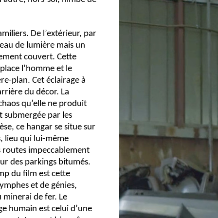
iliers. De l’extérieur, par
isceau de lumière mais un
ement couvert. Cette
 place l’homme et le
ère-plan. Cet éclairage à
arrière du décor. La
 chaos qu’elle ne produit
ôt submergée par les
se, ce hangar se situe sur
, lieu qui lui-même
es routes impeccablement
sur des parkings bitumés.
mp du film est cette
nymphes et de génies,
 minerai de fer. Le
age humain est celui d’une