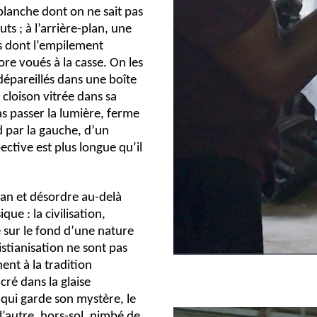
blanche dont on ne sait pas
uts ; à l’arrière-plan, une
s dont l’empilement
ore voués à la casse. On les
épareillés dans une boîte
 cloison vitrée dans sa
as passer la lumière, ferme
d par la gauche, d’un
ctive est plus longue qu’il
lan et désordre au-delà
que : la civilisation,
 sur le fond d’une nature
istianisation ne sont pas
ent à la tradition
ré dans la glaise
e qui garde son mystère, le
 l’autre, hors-sol, nimbé de