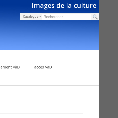
Images de la culture
Catalogue
nement VàD
accès VàD