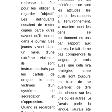
redresse la tête
m’intéresse ce sont
pour les obliger à
les attitudes, les
regarder l’objectif.
gestes, les rapports
Les délinquants
à l’environnement,
essaient de rester
la manière dont les
dignes parce qu’ils
gens se
savent qu’ils seront
positionnent les uns
dans le journal. Ces
par rapport aux
jeunes vivent dans
autres. Le fait de ne
un milieu d’une
pas comprendre la
extrême violence,
langue, je crois
ils sont
aussi que cela m’a
instrumentalisés par
protégée, parce
les cartels de
qu’ils sont toujours
drogue, ils sont
en train de se
victimes d’un
quereller, de dire
système de
des choses sur les
ségrégation et
uns ou les autres. Si
d’oppression.
j’avais parlé la
Quand ils regardent
langue, j’aurais été