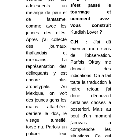
s’est passé le
adolescents, un
tournage et
mélange de peur et
comment avez-
de fantasme,
vous construit
comme avec les
Kurdish Lover
?
jeunes des cités.
Après j’ai collecté
C.H. :
J’ai dû
des journaux
exercer mon sens
thaïlandais et
de l’observation.
mexicains. La
Parfois Oktay me
représentation des
donnait des
délinquants y est
indications. On a fait
encore plus
toute la traduction à
archétypale. Au
notre retour, j’ai
Mexique, on voit
donc découvert
des jeunes gens les
certaines choses a
mains attachées
posteriori. Mais au
derrière le dos, le
bout d’un moment
visage tuméfié,
j’arrivais à
torse nu. Parfois un
comprendre les
policier leur
situations. Ce qui