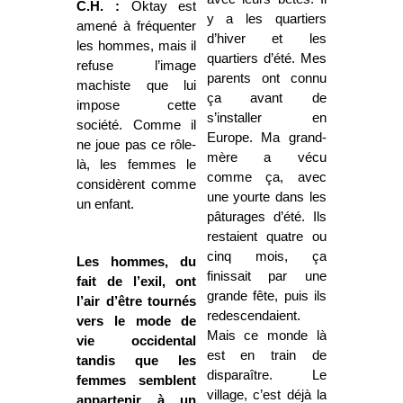
C.H. :
Oktay est
y a les quartiers
amené à fréquenter
d’hiver et les
les hommes, mais il
quartiers d’été. Mes
refuse l’image
parents ont connu
machiste que lui
ça avant de
impose cette
s’installer en
société. Comme il
Europe. Ma grand-
ne joue pas ce rôle-
mère a vécu
là, les femmes le
comme ça, avec
considèrent comme
une yourte dans les
un enfant.
pâturages d’été. Ils
restaient quatre ou
cinq mois, ça
Les hommes, du
finissait par une
fait de l’exil, ont
grande fête, puis ils
l’air d’être tournés
redescendaient.
vers le mode de
Mais ce monde là
vie occidental
est en train de
tandis que les
disparaître. Le
femmes semblent
village, c’est déjà la
appartenir à un