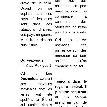
font plus des
grève de la faim.
bâtiments en pisé
Quand on se
mais en brique ; on
déplace dans des
commence à
pays où les gens
construire des
sont dans des
structures en béton
situations difficiles,
pour les lieux saints.
des pays en guerre,
le politique devient
C.H. :
Ils ont été
plus visible…
nomades, ces
pierres ce sont des
morceaux de lieux
Qu’avez-vous
saints qu’on
filmé au Mexique ?
emmène avec soi.
C.H. :
Los
Desnudos
, ce sont
Toujours dans le
des paysans
registre minéral, il
mexicains dont les
y a une séquence
terres ont été
où un homme
spoliées par l’État et
prend un bain de
qui luttaient depuis