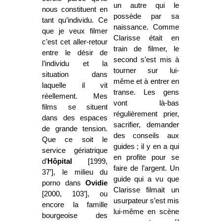
un autre qui le
nous constituent en
possède par sa
tant qu’individu. Ce
naissance. Comme
que je veux filmer
Clarisse était en
c’est cet aller-retour
train de filmer, le
entre le désir de
second s’est mis à
l’individu et la
tourner sur lui-
situation dans
même et à entrer en
laquelle il vit
transe. Les gens
réellement. Mes
vont là-bas
films se situent
régulièrement prier,
dans des espaces
sacrifier, demander
de grande tension.
des conseils aux
Que ce soit le
guides ; il y en a qui
service gériatrique
en profite pour se
d’
Hôpital
[1999,
faire de l’argent. Un
37’], le milieu du
guide qui a vu que
porno dans
Ovidie
Clarisse filmait un
[2000, 103’], ou
usurpateur s’est mis
encore la famille
lui-même en scène
bourgeoise des