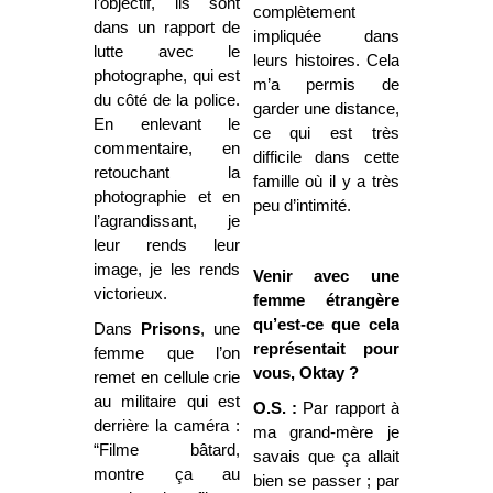
l’objectif, ils sont
complètement
dans un rapport de
impliquée dans
lutte avec le
leurs histoires. Cela
photographe, qui est
m’a permis de
du côté de la police.
garder une distance,
En enlevant le
ce qui est très
commentaire, en
difficile dans cette
retouchant la
famille où il y a très
photographie et en
peu d’intimité.
l’agrandissant, je
leur rends leur
image, je les rends
Venir avec une
victorieux.
femme étrangère
qu’est-ce que cela
Dans
Prisons
, une
représentait pour
femme que l’on
vous, Oktay ?
remet en cellule crie
au militaire qui est
O.S. :
Par rapport à
derrière la caméra :
ma grand-mère je
“Filme bâtard,
savais que ça allait
montre ça au
bien se passer ; par