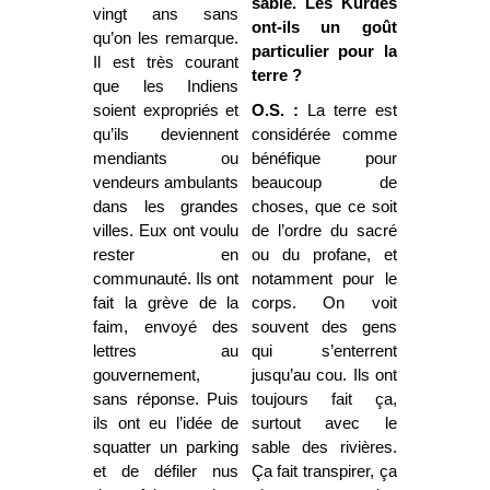
sable. Les Kurdes
vingt ans sans
ont-ils un goût
qu’on les remarque.
particulier pour la
Il est très courant
terre ?
que les Indiens
soient expropriés et
O.S. :
La terre est
qu’ils deviennent
considérée comme
mendiants ou
bénéfique pour
vendeurs ambulants
beaucoup de
dans les grandes
choses, que ce soit
villes. Eux ont voulu
de l’ordre du sacré
rester en
ou du profane, et
communauté. Ils ont
notamment pour le
fait la grève de la
corps. On voit
faim, envoyé des
souvent des gens
lettres au
qui s’enterrent
gouvernement,
jusqu’au cou. Ils ont
sans réponse. Puis
toujours fait ça,
ils ont eu l’idée de
surtout avec le
squatter un parking
sable des rivières.
et de défiler nus
Ça fait transpirer, ça