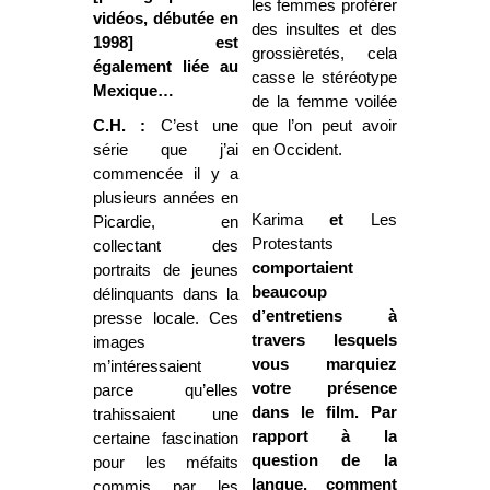
les femmes proférer
vidéos, débutée en
des insultes et des
1998] est
grossièretés, cela
également liée au
casse le stéréotype
Mexique…
de la femme voilée
C.H. :
C’est une
que l’on peut avoir
série que j’ai
en Occident.
commencée il y a
plusieurs années en
Karima
et
Les
Picardie, en
Protestants
collectant des
comportaient
portraits de jeunes
beaucoup
délinquants dans la
d’entretiens à
presse locale. Ces
travers lesquels
images
vous marquiez
m’intéressaient
votre présence
parce qu’elles
dans le film. Par
trahissaient une
rapport à la
certaine fascination
question de la
pour les méfaits
langue, comment
commis par les