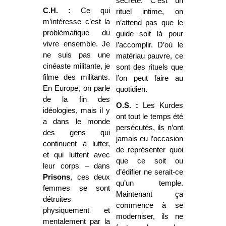
secrète. C’est un
C.H. :
Ce qui
rituel intime, on
m’intéresse c’est la
n’attend pas que le
problématique du
guide soit là pour
vivre ensemble. Je
l’accomplir. D’où le
ne suis pas une
matériau pauvre, ce
cinéaste militante, je
sont des rituels que
filme des militants.
l’on peut faire au
En Europe, on parle
quotidien.
de la fin des
O.S. :
Les Kurdes
idéologies, mais il y
ont tout le temps été
a dans le monde
persécutés, ils n’ont
des gens qui
jamais eu l’occasion
continuent à lutter,
de représenter quoi
et qui luttent avec
que ce soit ou
leur corps – dans
d’édifier ne serait-ce
Prisons
, ces deux
qu’un temple.
femmes se sont
Maintenant ça
détruites
commence à se
physiquement et
moderniser, ils ne
mentalement par la