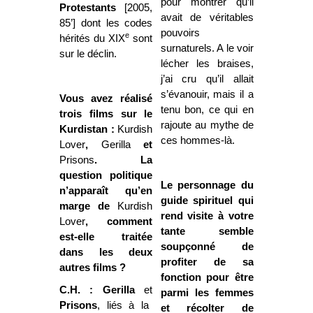
pour montrer qu’il
Protestants
[2005,
avait de véritables
85’] dont les codes
pouvoirs
e
hérités du XIX
sont
surnaturels. A le voir
sur le déclin.
lécher les braises,
j’ai cru qu’il allait
s’évanouir, mais il a
Vous avez réalisé
tenu bon, ce qui en
trois films sur le
rajoute au mythe de
Kurdistan :
Kurdish
ces hommes-là.
Lover
,
Gerilla
et
Prisons
. La
question politique
Le personnage du
n’apparaît qu’en
guide spirituel qui
marge de
Kurdish
rend visite à votre
Lover
, comment
tante semble
est-elle traitée
soupçonné de
dans les deux
profiter de sa
autres films ?
fonction pour être
C.H. :
Gerilla
et
parmi les femmes
Prisons
, liés à la
et récolter de