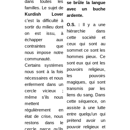
dans toutes les
se brûle la langue
familles. Le sujet de
avec un buche
Kurdish Lover
ardente.
c’est la difficulté à
O.S. :
Il y a une
sortir du milieu dont
hiérarchie dans
on est issu, à
cette société et
échapper aux
ceux qui sont au
contraintes que
sommet ce sont les
nous impose notre
hommes pieux. Ce
communauté.
sont eux qui ont les
Certains systèmes
pouvoirs religieux,
nous sont à la fois
les pouvoirs
nécessaires et nous
magiques, qui sont
enferment dans un
transmis par les
cercle vicieux ;
liens du sang. Dans
même s’ils nous
cette séquence, on
mettent
assiste à une lutte
régulièrement en
entre quelqu’un qui
état de crise, nous
prétend avoir un
restons dans le
pouvoir religieux et
cercle parce qu’ils