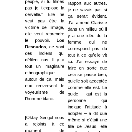
peuple, si tu filmes
rapport aux autres,
pas je t’explose la
je ne savais pas si
cervelle.” Elle ne
ça serait évident.
veut pas être la
J’ai amené Clarisse
victime de l’image,
dans un milieu où il
elle veut reprendre
y a une idée de la
le pouvoir.
Los
femme qui ne
Desnudos
, ce sont
correspond pas du
des Indiens qui
tout à ce qu’elle vit
défilent nus. Il y a
ici. J’ai essayé de
tout un imaginaire
faire en sorte que
ethnographique
cela se passe bien,
autour de ça, mais
qu’elle soit acceptée
eux renversent le
comme elle est. Le
voyeurisme de
guide – qui est la
l’homme blanc.
personne qui
indique l’attitude à
adopter – a dit que
[Oktay Sengul nous
même si c’était une
a rejoints à ce
fille de Jésus, elle
moment de