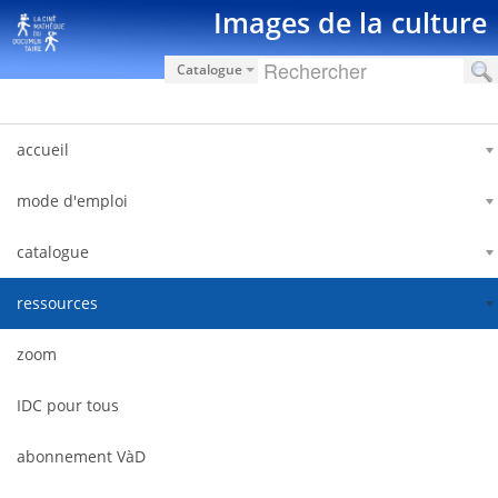
Saut au contenu
Images de la culture
Catalogue
accueil
mode d'emploi
catalogue
ressources
zoom
IDC pour tous
abonnement VàD