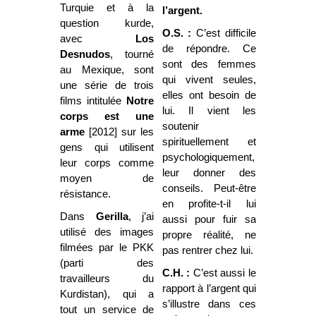
Turquie et à la
l’argent.
question kurde,
O.S. :
C’est difficile
avec
Los
de répondre. Ce
Desnudos
, tourné
sont des femmes
au Mexique, sont
qui vivent seules,
une série de trois
elles ont besoin de
films intitulée
Notre
lui. Il vient les
corps est une
soutenir
arme
[2012] sur les
spirituellement et
gens qui utilisent
psychologiquement,
leur corps comme
leur donner des
moyen de
conseils. Peut-être
résistance.
en profite-t-il lui
Dans
Gerilla
, j’ai
aussi pour fuir sa
utilisé des images
propre réalité, ne
filmées par le PKK
pas rentrer chez lui.
(parti des
C.H. :
C’est aussi le
travailleurs du
rapport à l’argent qui
Kurdistan), qui a
s’illustre dans ces
tout un service de