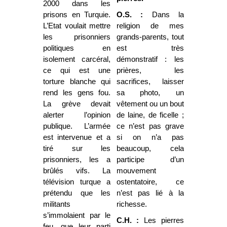
2000 dans les
prisons en Turquie.
O.S. :
Dans la
L’Etat voulait mettre
religion de mes
les prisonniers
grands-parents, tout
politiques en
est très
isolement carcéral,
démonstratif : les
ce qui est une
prières, les
torture blanche qui
sacrifices, laisser
rend les gens fou.
sa photo, un
La grève devait
vêtement ou un bout
alerter l’opinion
de laine, de ficelle ;
publique. L’armée
ce n’est pas grave
est intervenue et a
si on n’a pas
tiré sur les
beaucoup, cela
prisonniers, les a
participe d’un
brûlés vifs. La
mouvement
télévision turque a
ostentatoire, ce
prétendu que les
n’est pas lié à la
militants
richesse.
s’immolaient par le
C.H. :
Les pierres
feu, que leur parti