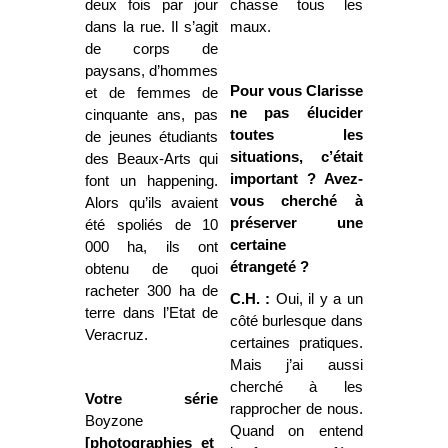
deux fois par jour
chasse tous les
dans la rue. Il s’agit
maux.
de corps de
paysans, d’hommes
Pour vous Clarisse
et de femmes de
ne pas élucider
cinquante ans, pas
toutes les
de jeunes étudiants
situations, c’était
des Beaux-Arts qui
important ? Avez-
font un happening.
vous cherché à
Alors qu’ils avaient
préserver une
été spoliés de 10
certaine
000 ha, ils ont
étrangeté ?
obtenu de quoi
racheter 300 ha de
C.H. :
Oui, il y a un
terre dans l’Etat de
côté burlesque dans
Veracruz.
certaines pratiques.
Mais j’ai aussi
cherché à les
Votre série
rapprocher de nous.
Boyzone
Quand on entend
[photographies et