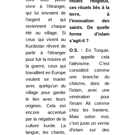
rituels religieux,
vivre à l’étranger,
ces rituels liés à la
qui lui envoient de
terre, à
l’argent et qui
l’invocation des
reviennent chaque
saints. De quelle
été au village. Si
forme d’islam
ceux qui vivent au
s’agit-il ?
Kurdistan rêvent de
O.S. :
En Turquie,
partir à l’étranger
on appelle cela
pour fuir la misère et
l’alévisme. C’est
la guerre, ceux qui
considéré comme
travaillent en Europe
une branche du
veulent se marier
chiisme, donc de
avec quelqu’un du
l’islam, avec une
village pour garder
vénération pour
le lien avec leurs
l’imam Ali comme
origines. Cela est
chez les Iraniens.
encore accentué
Mais selon moi,
par la négation de la
c’est juste un vernis
culture kurde. La
d’islam sur des
langue, les chants,