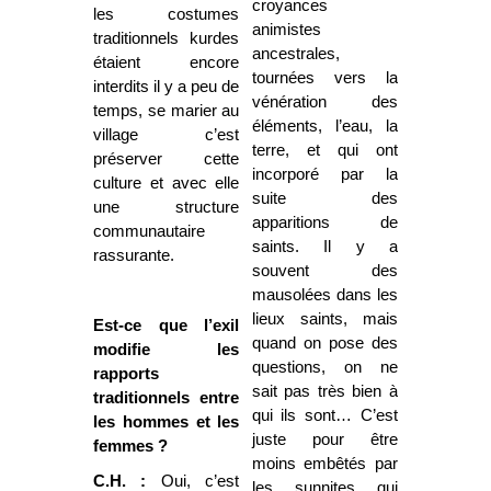
croyances
les costumes
animistes
traditionnels kurdes
ancestrales,
étaient encore
tournées vers la
interdits il y a peu de
vénération des
temps, se marier au
éléments, l’eau, la
village c’est
terre, et qui ont
préserver cette
incorporé par la
culture et avec elle
suite des
une structure
apparitions de
communautaire
saints. Il y a
rassurante.
souvent des
mausolées dans les
lieux saints, mais
Est-ce que l’exil
quand on pose des
modifie les
questions, on ne
rapports
sait pas très bien à
traditionnels entre
qui ils sont… C’est
les hommes et les
juste pour être
femmes ?
moins embêtés par
C.H. :
Oui, c’est
les sunnites qui