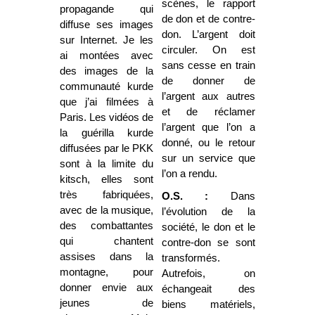
scènes, le rapport
propagande qui
de don et de contre-
diffuse ses images
don. L’argent doit
sur Internet. Je les
circuler. On est
ai montées avec
sans cesse en train
des images de la
de donner de
communauté kurde
l’argent aux autres
que j’ai filmées à
et de réclamer
Paris. Les vidéos de
l’argent que l’on a
la guérilla kurde
donné, ou le retour
diffusées par le PKK
sur un service que
sont à la limite du
l’on a rendu.
kitsch, elles sont
très fabriquées,
O.S. :
Dans
avec de la musique,
l’évolution de la
des combattantes
société, le don et le
qui chantent
contre-don se sont
assises dans la
transformés.
montagne, pour
Autrefois, on
donner envie aux
échangeait des
jeunes de
biens matériels,