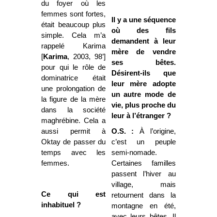
du foyer où les
femmes sont fortes,
Il y a une séquence
était beaucoup plus
où des fils
simple. Cela m’a
demandent à leur
rappelé Karima
mère de vendre
[
Karima
, 2003, 98’]
ses bêtes.
pour qui le rôle de
Désirent-ils que
dominatrice était
leur mère adopte
une prolongation de
un autre mode de
la figure de la mère
vie, plus proche du
dans la société
leur à l’étranger ?
maghrébine. Cela a
aussi permit à
O.S. :
À l’origine,
Oktay de passer du
c’est un peuple
temps avec les
semi-nomade.
femmes.
Certaines familles
passent l’hiver au
village, mais
Ce qui est
retournent dans la
inhabituel ?
montagne en été,
avec leurs bêtes. Il