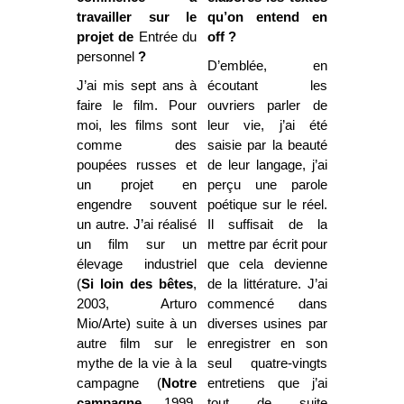
travailler sur le
qu’on entend en
projet de
Entrée du
off ?
personnel
?
D’emblée, en
J’ai mis sept ans à
écoutant les
faire le film. Pour
ouvriers parler de
moi, les films sont
leur vie, j’ai été
comme des
saisie par la beauté
poupées russes et
de leur langage, j’ai
un projet en
perçu une parole
engendre souvent
poétique sur le réel.
un autre. J’ai réalisé
Il suffisait de la
un film sur un
mettre par écrit pour
élevage industriel
que cela devienne
(
Si loin des bêtes
,
de la littérature. J’ai
2003, Arturo
commencé dans
Mio/Arte) suite à un
diverses usines par
autre film sur le
enregistrer en son
mythe de la vie à la
seul quatre-vingts
campagne (
Notre
entretiens que j’ai
campagne
, 1999,
tout de suite