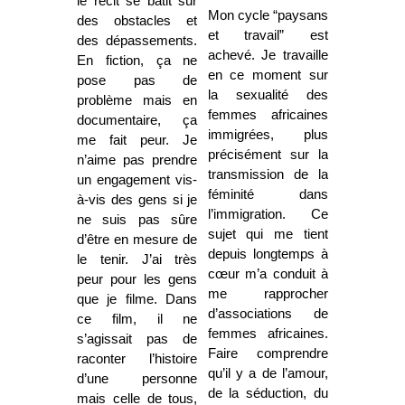
le récit se bâtit sur
Mon cycle “paysans
des obstacles et
et travail” est
des dépassements.
achevé. Je travaille
En fiction, ça ne
en ce moment sur
pose pas de
la sexualité des
problème mais en
femmes africaines
documentaire, ça
immigrées, plus
me fait peur. Je
précisément sur la
n’aime pas prendre
transmission de la
un engagement vis-
féminité dans
à-vis des gens si je
l’immigration. Ce
ne suis pas sûre
sujet qui me tient
d’être en mesure de
depuis longtemps à
le tenir. J’ai très
cœur m’a conduit à
peur pour les gens
me rapprocher
que je filme. Dans
d’associations de
ce film, il ne
femmes africaines.
s’agissait pas de
Faire comprendre
raconter l’histoire
qu’il y a de l’amour,
d’une personne
de la séduction, du
mais celle de tous,