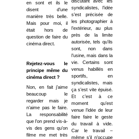
discutant avec les
en sont et ils le
syndicalistes, l’idée
disent d’une
s’est précisée de
manière très belle.
les photographier à
Mais pour moi, il
l’extérieur, au plus
était hors de
près de la limite
question de faire du
autorisée, tels qu’ils
cinéma direct.
sont, non dans
l’usine, mais dans la
vie. Certains sont
Rejetez-vous le
venus habillés en
principe même du
sportifs, en
cinéma direct ?
syndicalistes, mais
Non, en fait j’aime
ça s’est vite épuisé.
beaucoup le
Et c’est à ce
regarder mais je
moment qu’est
n’aime pas le faire.
venue l’idée de leur
La responsabilité
faire faire le geste
que l’on prend vis-à-
du travail à vide.
vis des gens qu’on
Car le travail –
filme me met très
même s’il n’occupe