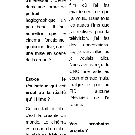
d’intéressant, d’être
film où j’ai fait
dans une forme de
exactement ce que
portrait
j’ai voulu. Dans tous
hagiographique un
les autres films que
peu benêt. Il faut
j’ai réalisés pour la
admettre que le
télévision, j’ai fait
cinéma fonctionne,
des concessions.
quoiqu’on dise, dans
Là, je suis allée où
une mise en scène
je voulais aller.
de la cruauté.
Nous avons reçu du
CNC une aide au
court-métrage mais,
Est-ce le
malgré le prix au
réalisateur qui est
FID, aucune
cruel ou la réalité
télévision ne l’a
qu’il filme ?
retenu.
Ce qui fait un film,
c’est la cruauté du
monde. Le cinéma
Vos prochains
est un art du récit et
projets ?