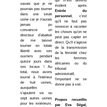
qui m’est devenu
savais que je ne
évident après
pourrais pas tourner
Entrée du
dans une seule
personnel
, c’est
usine car je n’aurais
qu’il ne faut pas
jamais pu
renoncer à raconter
convaincre un
les choses qu’on ne
directeur d’abattoir
peut pas capter en
de me laisser
direct. Qu’il s’agisse
tourner en totale
de la transmission
liberté avec ses
de la féminité chez
ouvriers pendant
les femmes
quinze jours dans
africaines ou du
ses locaux ! Au
tribunal
total, nous avons
administratif,
tourné à l’intérieur
l’important ne se
de huit usines,
donne pas à voir.
auxquelles
s’ajoutent six ou
sept autres usines
Propos recueillis
pour les extérieurs.
par Eva Ségal,