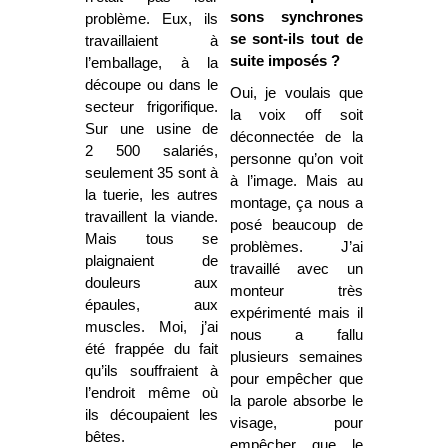
sons synchrones
problème. Eux, ils
se sont-ils tout de
travaillaient à
suite imposés ?
l’emballage, à la
découpe ou dans le
Oui, je voulais que
secteur frigorifique.
la voix off soit
Sur une usine de
déconnectée de la
2 500 salariés,
personne qu’on voit
seulement 35 sont à
à l’image. Mais au
la tuerie, les autres
montage, ça nous a
travaillent la viande.
posé beaucoup de
Mais tous se
problèmes. J’ai
plaignaient de
travaillé avec un
douleurs aux
monteur très
épaules, aux
expérimenté mais il
muscles. Moi, j’ai
nous a fallu
été frappée du fait
plusieurs semaines
qu’ils souffraient à
pour empêcher que
l’endroit même où
la parole absorbe le
ils découpaient les
visage, pour
bêtes.
empêcher que le