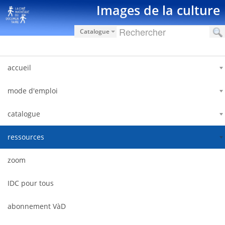
Saut au contenu
Images de la culture
Catalogue
accueil
mode d'emploi
catalogue
ressources
zoom
IDC pour tous
abonnement VàD