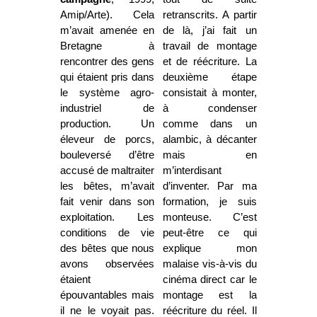
Amip/Arte). Cela
retranscrits. A partir
m’avait amenée en
de là, j’ai fait un
Bretagne à
travail de montage
rencontrer des gens
et de réécriture. La
qui étaient pris dans
deuxième étape
le système agro-
consistait à monter,
industriel de
à condenser
production. Un
comme dans un
éleveur de porcs,
alambic, à décanter
bouleversé d’être
mais en
accusé de maltraiter
m’interdisant
les bêtes, m’avait
d’inventer. Par ma
fait venir dans son
formation, je suis
exploitation. Les
monteuse. C’est
conditions de vie
peut-être ce qui
des bêtes que nous
explique mon
avons observées
malaise vis-à-vis du
étaient
cinéma direct car le
épouvantables mais
montage est la
il ne le voyait pas.
réécriture du réel. Il