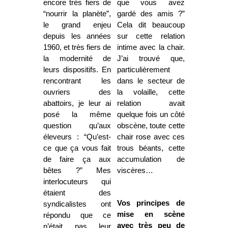
encore très fiers de
que vous avez
“nourrir la planète”,
gardé des amis ?”
le grand enjeu
Cela dit beaucoup
depuis les années
sur cette relation
1960, et très fiers de
intime avec la chair.
la modernité de
J’ai trouvé que,
leurs dispositifs. En
particulièrement
rencontrant les
dans le secteur de
ouvriers des
la volaille, cette
abattoirs, je leur ai
relation avait
posé la même
quelque fois un côté
question qu’aux
obscène, toute cette
éleveurs : “Qu’est-
chair rose avec ces
ce que ça vous fait
trous béants, cette
de faire ça aux
accumulation de
bêtes ?” Mes
viscères…
interlocuteurs qui
étaient des
Vos principes de
syndicalistes ont
mise en scène
répondu que ce
avec très peu de
n’était pas leur