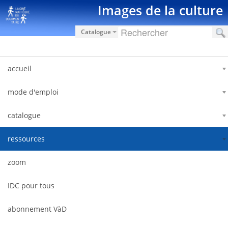
Saut au contenu
Images de la culture
Catalogue
accueil
mode d'emploi
catalogue
ressources
zoom
IDC pour tous
abonnement VàD