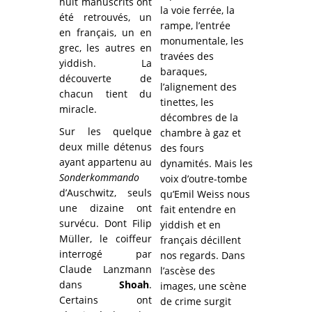
huit manuscrits ont
la voie ferrée, la
été retrouvés, un
rampe, l’entrée
en français, un en
monumentale, les
grec, les autres en
travées des
yiddish. La
baraques,
découverte de
l’alignement des
chacun tient du
tinettes, les
miracle.
décombres de la
Sur les quelque
chambre à gaz et
deux mille détenus
des fours
ayant appartenu au
dynamités. Mais les
Sonderkommando
voix d’outre-tombe
d’Auschwitz, seuls
qu’Emil Weiss nous
une dizaine ont
fait entendre en
survécu. Dont Filip
yiddish et en
Müller, le coiffeur
français décillent
interrogé par
nos regards. Dans
Claude Lanzmann
l’ascèse des
dans
Shoah
.
images, une scène
Certains ont
de crime surgit