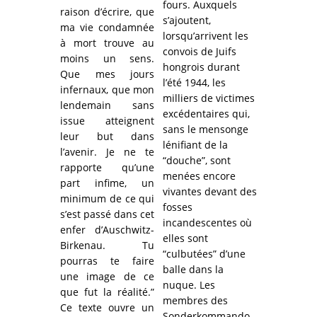
fours. Auxquels
raison d’écrire, que
s’ajoutent,
ma vie condamnée
lorsqu’arrivent les
à mort trouve au
convois de Juifs
moins un sens.
hongrois durant
Que mes jours
l’été 1944, les
infernaux, que mon
milliers de victimes
lendemain sans
excédentaires qui,
issue atteignent
sans le mensonge
leur but dans
lénifiant de la
l’avenir. Je ne te
“douche”, sont
rapporte qu’une
menées encore
part infime, un
vivantes devant des
minimum de ce qui
fosses
s’est passé dans cet
incandescentes où
enfer d’Auschwitz-
elles sont
Birkenau. Tu
“culbutées” d’une
pourras te faire
balle dans la
une image de ce
nuque. Les
que fut la réalité.”
membres des
Ce texte ouvre un
Sonderkommando