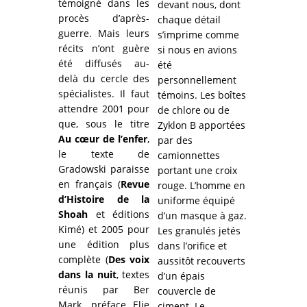
témoigné dans les
devant nous, dont
procès d’après-
chaque détail
guerre. Mais leurs
s’imprime comme
récits n’ont guère
si nous en avions
été diffusés au-
été
delà du cercle des
personnellement
spécialistes. Il faut
témoins. Les boîtes
attendre 2001 pour
de chlore ou de
que, sous le titre
Zyklon B apportées
Au cœur de l’enfer
,
par des
le texte de
camionnettes
Gradowski paraisse
portant une croix
en français (
Revue
rouge. L’homme en
d’Histoire de la
uniforme équipé
Shoah
et éditions
d’un masque à gaz.
Kimé) et 2005 pour
Les granulés jetés
une édition plus
dans l’orifice et
complète (
Des voix
aussitôt recouverts
dans la nuit
, textes
d’un épais
réunis par Ber
couvercle de
Mark, préface Elie
ciment. Le