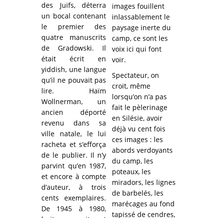
des Juifs, déterra
images fouillent
un bocal contenant
inlassablement le
le premier des
paysage inerte du
quatre manuscrits
camp, ce sont les
de Gradowski. Il
voix ici qui font
était écrit en
voir.
yiddish, une langue
Spectateur, on
qu’il ne pouvait pas
croit, même
lire. Haïm
lorsqu’on n’a pas
Wollnerman, un
fait le pèlerinage
ancien déporté
en Silésie, avoir
revenu dans sa
déjà vu cent fois
ville natale, le lui
ces images : les
racheta et s’efforça
abords verdoyants
de le publier. Il n’y
du camp, les
parvint qu’en 1987,
poteaux, les
et encore à compte
miradors, les lignes
d’auteur, à trois
de barbelés, les
cents exemplaires.
marécages au fond
De 1945 à 1980,
tapissé de cendres,